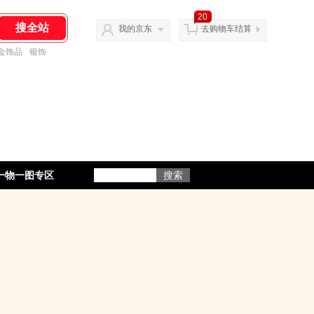
20
我的京东
去购物车结算
金饰品
银饰
一物一图专区