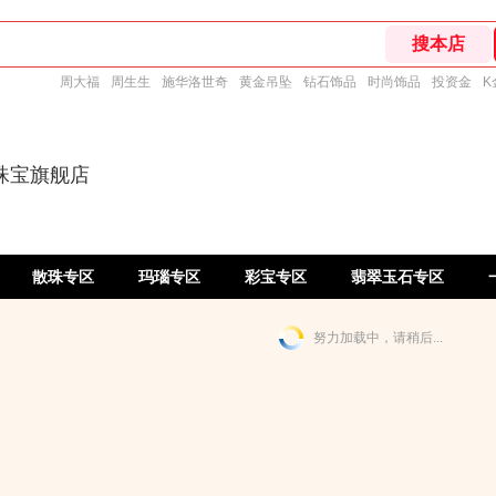
周大福
周生生
施华洛世奇
黄金吊坠
钻石饰品
时尚饰品
投资金
K
珠宝旗舰店
散珠专区
玛瑙专区
彩宝专区
翡翠玉石专区
努力加载中，请稍后...