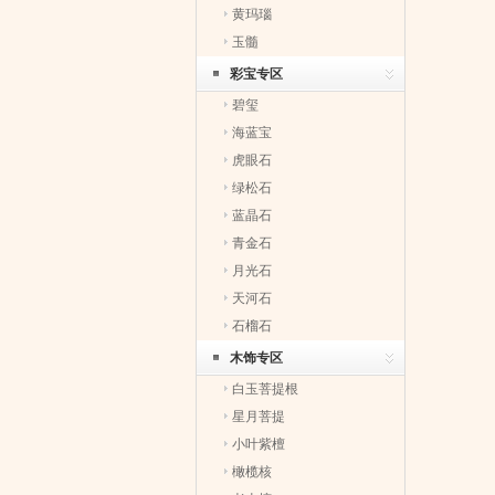
黄玛瑙
玉髓
彩宝专区
碧玺
海蓝宝
虎眼石
绿松石
蓝晶石
青金石
月光石
天河石
石榴石
木饰专区
白玉菩提根
星月菩提
小叶紫檀
橄榄核