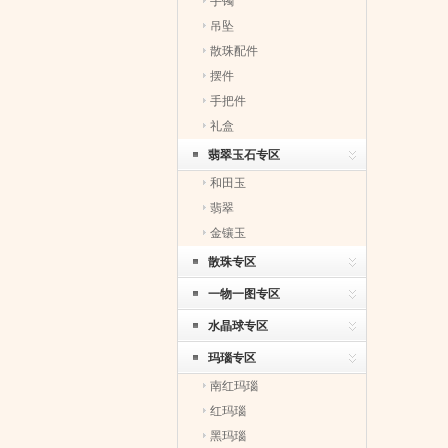
手镯
吊坠
散珠配件
摆件
手把件
礼盒
翡翠玉石专区
和田玉
翡翠
金镶玉
散珠专区
一物一图专区
水晶球专区
玛瑙专区
南红玛瑙
红玛瑙
黑玛瑙