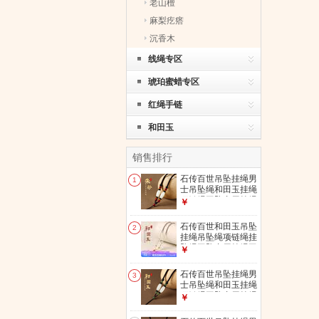
老山檀
麻梨疙瘩
沉香木
线绳专区
琥珀蜜蜡专区
红绳手链
和田玉
销售排行
石传百世吊坠挂绳男
1
士吊坠绳和田玉挂绳
项链绳玉坠专用挂绳
￥
玉佩吊坠挂绳女 朱
砂挂绳【保真】-优
石传百世和田玉吊坠
2
质线材
挂绳吊坠绳项链绳挂
坠绳玉坠专用挂绳玉
￥
佩吊坠挂绳绳子 和
田玉吊坠挂绳【保
石传百世吊坠挂绳男
3
真】-优质线材
士吊坠绳和田玉挂绳
项链绳玉坠专用挂绳
￥
玉佩吊坠挂绳女 和
田玉挂绳【保真】-