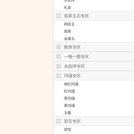
手把件
礼盒
翡翠玉石专区
和田玉
翡翠
金镶玉
散珠专区
一物一图专区
水晶球专区
玛瑙专区
南红玛瑙
红玛瑙
黑玛瑙
黄玛瑙
玉髓
彩宝专区
碧玺