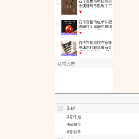
石传百世吊坠挂绳男
4
优质线材
士项链绳吊坠绳手工
编织绳玉佩平安扣挂
￥
绳男士高级挂绳 油
青翡翠吊坠绳【咖
石传百世南红单珠配
5
绳】-优质线材
珠南红手串南红玛瑙
原石单珠珠子散珠
￥
diy手作配珠配件 散
珠珠径10毫米单颗
石传百世黑曜石散珠
6
单珠彩虹眼黑曜石金
曜石黄虎眼石diy手
￥
串珠子散珠配饰 金
曜石圆珠【双眼】
店铺公告
珠径约10mm/单颗
朱砂
朱砂手链
朱砂吊坠
朱砂挂饰