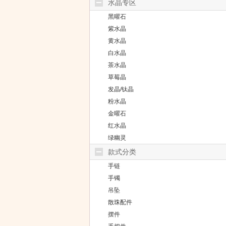
水晶专区
黑曜石
紫水晶
黄水晶
白水晶
茶水晶
草莓晶
发晶/钛晶
粉水晶
金曜石
红水晶
绿幽灵
款式分类
手链
手镯
吊坠
散珠配件
摆件